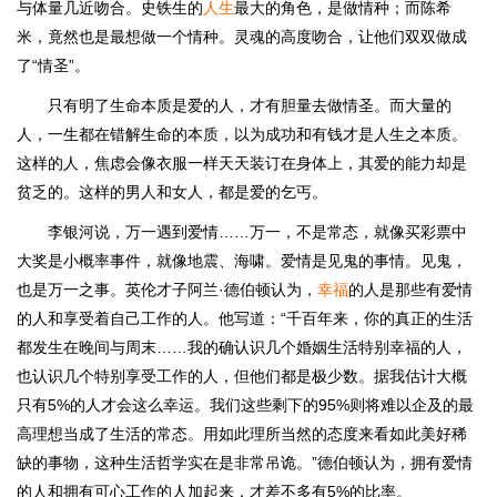
与体量几近吻合。史铁生的
人生
最大的角色，是做情种；而陈希
米，竟然也是最想做一个情种。灵魂的高度吻合，让他们双双做成
了“情圣”。
只有明了生命本质是爱的人，才有胆量去做情圣。而大量的
人，一生都在错解生命的本质，以为成功和有钱才是人生之本质。
这样的人，焦虑会像衣服一样天天装订在身体上，其爱的能力却是
贫乏的。这样的男人和女人，都是爱的乞丐。
李银河说，万一遇到爱情……万一，不是常态，就像买彩票中
大奖是小概率事件，就像地震、海啸。爱情是见鬼的事情。见鬼，
也是万一之事。英伦才子阿兰·德伯顿认为，
幸福
的人是那些有爱情
的人和享受着自己工作的人。他写道：“千百年来，你的真正的生活
都发生在晚间与周末……我的确认识几个婚姻生活特别幸福的人，
也认识几个特别享受工作的人，但他们都是极少数。据我估计大概
只有5%的人才会这么幸运。我们这些剩下的95%则将难以企及的最
高理想当成了生活的常态。用如此理所当然的态度来看如此美好稀
缺的事物，这种生活哲学实在是非常吊诡。”德伯顿认为，拥有爱情
的人和拥有可心工作的人加起来，才差不多有5%的比率。