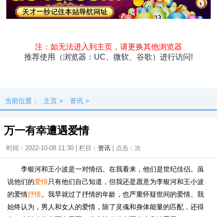
头条
原创
资讯
热点
专题
最新
快料
独闻
本地
当前位置：
主页
>
资讯
>
万一有幸遭遇爱情
时间：2022-10-08 11:30 | 栏目：
资讯
| 点击：
次
李银河和王小波是一对情侣。在我看来，他们是世纪佳侣。虽
说他们的
爱情
只有他们自己知道，但我还是愿意为李银河和王小波
的爱情
抒情
。我早就过了抒情的年龄，也严重怀疑世间的爱情。我
始终认为，男人和女人的爱情，除了灵魂和身体能量的匹配，还得