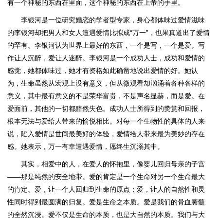
有一个神秘的东西在里面，这个神秘的东西在上帝的手里。
李银河是一位研究婚恋的学者型专家，身心都体味过爱情滋味
的李银河却把男人和女人遭遇爱情比拟成“万一”，也果真道出了爱情
的罕有。李银河认为世界上最好的东西，一个是写，一个是爱。写
作让人沉醉，爱让人迷醉。李银河是一个成功人士，成功和爱情的
感觉，她都体味过，她才有资格如此确凿地说出爱情的好。她认
为，生命虽然从宏观上没有意义，但从微观看却汹涌着各种各样的
意义，其中最有意义的不是荣华富贵，不是声名显赫，而是爱。在
爱面前，其他的一切都黯然失色。成功人士所得到的赞赏和回报，
根本无法与爱给人带来的愉悦相比。对每一个生物性的具体的人来
说，陷入爱情是世间最美好的体验，爱情给人带来最为美妙的存在
感。她表示，万一有幸遭遇爱情，愿终生沉溺其中。
其实，相爱中的人，在爱人的怀抱里，像婴儿回归母亲的子宫
——那是纯然的安全地带。爱的肯定是一个生命对另一个生命最大
的肯定。爱，让一个人回归到生命的原点；爱，让人的自然性和灵
性同时得到最圆满的归复。爱是生命之本质。爱是我们的骨血腑髓
的全然沉浸。爱不仅是生命的本质，也是大自然的本质。我们与大