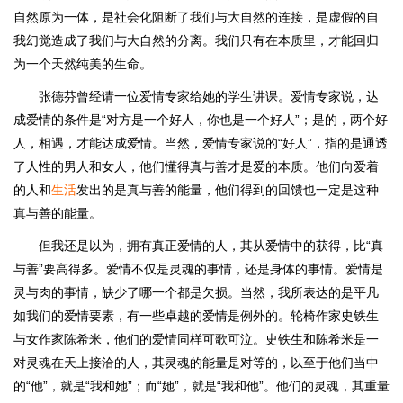
自然原为一体，是社会化阻断了我们与大自然的连接，是虚假的自
我幻觉造成了我们与大自然的分离。我们只有在本质里，才能回归
为一个天然纯美的生命。
张德芬曾经请一位爱情专家给她的学生讲课。爱情专家说，达
成爱情的条件是“对方是一个好人，你也是一个好人”；是的，两个好
人，相遇，才能达成爱情。当然，爱情专家说的“好人”，指的是通透
了人性的男人和女人，他们懂得真与善才是爱的本质。他们向爱着
的人和
生活
发出的是真与善的能量，他们得到的回馈也一定是这种
真与善的能量。
但我还是以为，拥有真正爱情的人，其从爱情中的获得，比“真
与善”要高得多。爱情不仅是灵魂的事情，还是身体的事情。爱情是
灵与肉的事情，缺少了哪一个都是欠损。当然，我所表达的是平凡
如我们的爱情要素，有一些卓越的爱情是例外的。轮椅作家史铁生
与女作家陈希米，他们的爱情同样可歌可泣。史铁生和陈希米是一
对灵魂在天上接洽的人，其灵魂的能量是对等的，以至于他们当中
的“他”，就是“我和她”；而“她”，就是“我和他”。他们的灵魂，其重量