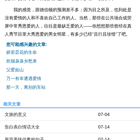
我的感觉，跟德伯顿的预测差不多；因为目之所及，也到处是
没有爱情的人和不喜欢自己工作的人。当然，那些在公共场合或荧
屏中常秀恩爱的人，往往是最缺乏爱的人——你想想那些曾经在真
人秀节目里大秀恩爱的男女明星，有多少已经“且行且珍惜”了吧。
您可能感兴趣的文章:
娇若昙花的生命
炊烟袅袅乡愁来
父爱如山
万一有幸遭遇爱情
那一天，离别的车站
相关文章
文旅的意义
07-04
告白表白情话大全
07-14
形容美味佳肴的句子
07-14