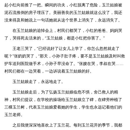
起小红向前推了一把。瞬间的功夫，小红脱离了危险，玉兰姑娘被
泥石流推倒的房子埋压了。美丽善良的玉兰姑娘就这么没了，我还
没来得及和她说上一句话她就从这个世界上消失了，永远消失了。
在玉兰姑娘的追悼会上，村民们都哭了，小红的爸爸、妈妈哭
了，哭得死去活来的，“玉兰姑娘，都是小红把你害了。”
王老三哭了，“已经说好了让女儿上学了，你怎么忽然就走了
呢？”张奶奶哭了，“那天，小孙子肚子疼，要不是玉兰姑娘及时叫救
护车送到医院做手术，小孙子早没命了。”张嫂在哭，李叔在哭……
村民们都在一边哭着，一边诉说着玉兰姑娘的好。
玉兰姑娘走了，永远地走了。
玉兰姑娘走后，为了弘扬玉兰姑娘临危不惧，舍己救人的精
神，村民们提议，在学校的操场给玉兰姑娘立了碑，在碑旁种植了
三棵玉兰树，代表玉兰姑娘爱着她的学生，学生也永远记着他们的
玉兰老师。
之后我便深深地喜欢上了玉兰花。每到玉兰花开的季节，我都