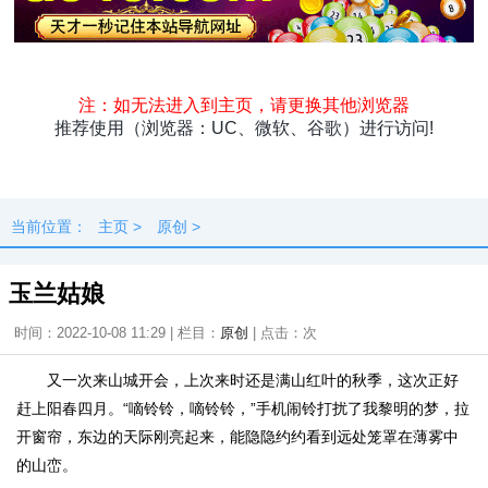
头条
原创
资讯
热点
专题
最新
快料
独闻
本地
当前位置：
主页
>
原创
>
玉兰姑娘
时间：2022-10-08 11:29 | 栏目：
原创
| 点击：
次
又一次来山城开会，上次来时还是满山红叶的秋季，这次正好
赶上阳春四月。“嘀铃铃，嘀铃铃，”手机闹铃打扰了我黎明的梦，拉
开窗帘，东边的天际刚亮起来，能隐隐约约看到远处笼罩在薄雾中
的山峦。