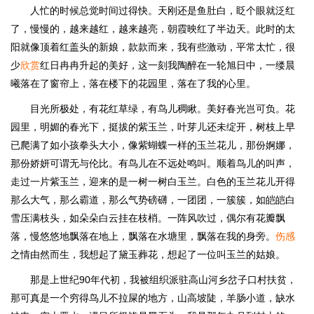
人忙的时候总觉时间过得快。天刚还是鱼肚白，眨个眼就泛红
了，慢慢的，越来越红，越来越亮，朝霞映红了半边天。此时的太
阳就像顶着红盖头的新娘，款款而来，我有些激动，平常太忙，很
少
欣赏
红日冉冉升起的美好，这一刻我陶醉在一轮旭日中，一缕晨
曦落在了窗帘上，落在楼下的花园里，落在了我的心里。
目光所极处，有花红草绿，有鸟儿稠瞅。美好春光岂可负。花
园里，明媚的春光下，挺拔的紫玉兰，叶芽儿还未绽开，树枝上早
已爬满了如小孩拳头大小，像紫蝴蝶一样的玉兰花儿，那份婀娜，
那份娇妍可谓无与伦比。有鸟儿在不远处鸣叫。顺着鸟儿的叫声，
走过一片紫玉兰，迎来的是一树一树白玉兰。白色的玉兰花儿开得
那么大气，那么霸道，那么气势磅礴，一团团，一簇簇，如皑皑白
雪压满枝头，如朵朵白云挂在枝梢。一阵风吹过，偶尔有花瓣飘
落，慢悠悠地飘落在地上，飘落在水塘里，飘落在我的身旁。
伤感
之情由然而生，我想起了黛玉葬花，想起了一位叫玉兰的姑娘。
那是上世纪90年代初，我被组织派驻高山河乡岔子口村扶贫，
那可真是一个穷得鸟儿不拉屎的地方，山高坡陡，羊肠小道，缺水