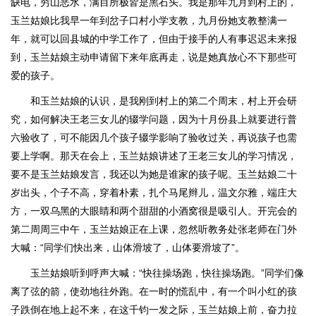
缺电，穷山恶水，满目所极皆是黑石头。我是那年九月到村上的，
玉兰姑娘比我早一年到岔子口村小学支教，九月份她支教整满一
年，就可以回县城的中学工作了，但由于接手的人有事迟迟未来报
到，玉兰姑娘主动申请留下来年底再走，说是她真放心不下那些可
爱的孩子。
和玉兰姑娘的认识，是我刚到村上的第二个周末，村上开会研
究，如何解决王老三女儿的辍学问题，因为十月份县上就要进行普
六验收了，可不能因几个孩子辍学影响了验收过关，再说孩子也需
要上学啊。那天在会上，玉兰姑娘讲述了王老三女儿的学习情况，
要不是玉兰姑娘发言，我还以为她是谁家的孩子呢。玉兰姑娘二十
岁出头，个子不高，穿着朴素，扎个马尾辫儿，温文尔雅，端庄大
方，一双乌黑的大眼睛和两个甜甜的小酒窝很是吸引人。开完会的
第二周周三中午，玉兰姑娘正在上课，忽然听教务处张老师在门外
大喊：“同学们快出来，山体滑坡了，山体要滑坡了”。
玉兰姑娘听到呼声大喊：“快往操场跑，快往操场跑。”同学们像
离了弦的箭，使劲地往外跑。在一时的慌乱中，有一个叫小红的孩
子跌倒在地上起不来，在这千钧一发之际，玉兰姑娘上前，奋力拉