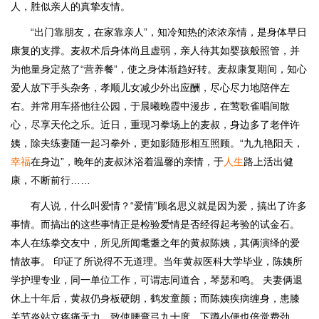
人，胜似亲人的真挚友情。
“出门靠朋友，在家靠亲人”，知冷知热的浓浓亲情，是身体早日
康复的支撑。麦叔术后身体尚且虚弱，亲人待其如婴孩般照管，并
为他量身定熬了“营养餐”，使之身体渐趋好转。麦叔康复期间，知心
爱人放下手头杂务，孝顺儿女减少外出应酬，尽心尽力地陪伴左
右。并常用车搭他往公园，于晨曦晚霞中漫步，在莺歌雀唱间散
心，尽享天伦之乐。近日，重现习拳场上的麦叔，身边多了老伴许
姨，除夫练妻随一起习拳外，更如影随形相互照顾。“九九艳阳天，
幸福
在身边”，晚年的麦叔沐浴着温馨的亲情，于
人生
路上活出健
康，不断前行……
有人说，什么叫爱情？“爱情”顾名思义就是因为爱，搞出了许多
事情。而搞出的这些事情正是检验爱情是否经得起考验的试金石。
本人在练拳交友中，所见所闻耄耋之年的黄叔陈姨，其俩演绎的爱
情故事。 印证了所说得不无道理。当年黄叔医科大学毕业，陈姨所
学护理专业，同一单位工作，可谓志同道合，琴瑟和鸣。 夫妻俩退
休上十年后，黄叔仍身板硬朗，鹤发童颜；而陈姨疾病缠身，患膝
关节炎站立疼痛无力，致使腰弯弓九十度，下蹲小便也倍觉费劲。