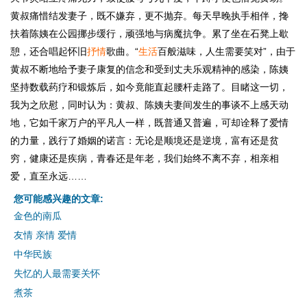
黄叔痛惜结发妻子，既不嫌弃，更不抛弃。每天早晚执手相伴，搀
扶着陈姨在公园挪步缓行，顽强地与病魔抗争。累了坐在石凳上歇
憩，还合唱起怀旧
抒情
歌曲。“
生活
百般滋味，人生需要笑对”，由于
黄叔不断地给予妻子康复的信念和受到丈夫乐观精神的感染，陈姨
坚持数载药疗和锻炼后，如今竟能直起腰杆走路了。目睹这一切，
我为之欣慰，同时认为：黄叔、陈姨夫妻间发生的事谈不上感天动
地，它如千家万户的平凡人一样，既普通又普遍，可却诠释了爱情
的力量，践行了婚姻的诺言：无论是顺境还是逆境，富有还是贫
穷，健康还是疾病，青春还是年老，我们始终不离不弃，相亲相
爱，直至永远……
您可能感兴趣的文章:
金色的南瓜
友情 亲情 爱情
中华民族
失忆的人最需要关怀
煮茶