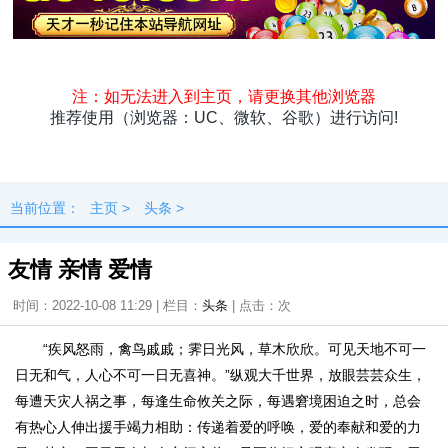
头条
原创
资讯
热点
专题
最新
快料
独闻
本地
当前位置：
主页
>
头条
>
友情 亲情 爱情
时间：2022-10-08 11:29 | 栏目：
头条
| 点击：
次
“疾风怒雨，禽鸟戚戚；霁日光风，草木欣欣。可见天地不可一
日无和气，人心不可一日无喜神。”纵观大千世界，放眼芸芸众生，
每遭天灾人祸之事，每逢生命攸关之际，每遇窘境困迫之时，总会
有热心人伸出援手竭力相助：传递着爱的呼唤，爱的奉献和爱的力