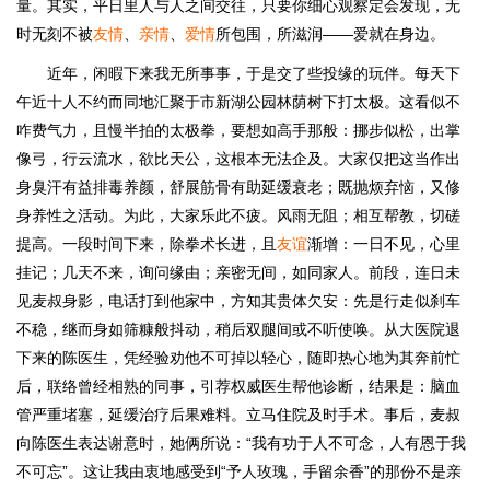
量。其实，平日里人与人之间交往，只要你细心观察定会发现，无
时无刻不被
友情
、
亲情
、
爱情
所包围，所滋润——爱就在身边。
近年，闲暇下来我无所事事，于是交了些投缘的玩伴。每天下
午近十人不约而同地汇聚于市新湖公园林荫树下打太极。这看似不
咋费气力，且慢半拍的太极拳，要想如高手那般：挪步似松，出掌
像弓，行云流水，欲比天公，这根本无法企及。大家仅把这当作出
身臭汗有益排毒养颜，舒展筋骨有助延缓衰老；既抛烦弃恼，又修
身养性之活动。为此，大家乐此不疲。风雨无阻；相互帮教，切磋
提高。一段时间下来，除拳术长进，且
友谊
渐增：一日不见，心里
挂记；几天不来，询问缘由；亲密无间，如同家人。前段，连日未
见麦叔身影，电话打到他家中，方知其贵体欠安：先是行走似刹车
不稳，继而身如筛糠般抖动，稍后双腿间或不听使唤。从大医院退
下来的陈医生，凭经验劝他不可掉以轻心，随即热心地为其奔前忙
后，联络曾经相熟的同事，引荐权威医生帮他诊断，结果是：脑血
管严重堵塞，延缓治疗后果难料。立马住院及时手术。事后，麦叔
向陈医生表达谢意时，她俩所说：“我有功于人不可念，人有恩于我
不可忘”。这让我由衷地感受到“予人玫瑰，手留余香”的那份不是亲