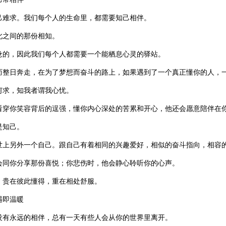
己难求。我们每个人的生命里，都需要知己相伴。
此之间的那份相知。
惫的，因此我们每个人都需要一个能栖息心灵的驿站。
而整日奔走，在为了梦想而奋斗的路上，如果遇到了一个真正懂你的人，
何求，知我者谓我心忧。
看穿你笑容背后的逞强，懂你内心深处的苦累和开心，他还会愿意陪伴在
是知己。
世上另外一个自己。跟自己有着相同的兴趣爱好，相似的奋斗指向，相容
会同你分享那份喜悦；你悲伤时，他会静心聆听你的心声。
，贵在彼此懂得，重在相处舒服。
遇即温暖
没有永远的相伴，总有一天有些人会从你的世界里离开。