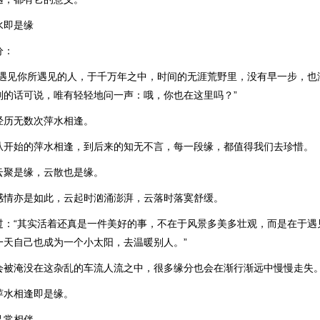
水即是缘
分：
中遇见你所遇见的人，于千万年之中，时间的无涯荒野里，没有早一步，也
别的话可说，唯有轻轻地问一声：哦，你也在这里吗？”
经历无数次萍水相逢。
从开始的萍水相逢，到后来的知无不言，每一段缘，都值得我们去珍惜。
云聚是缘，云散也是缘。
感情亦是如此，云起时汹涌澎湃，云落时落寞舒缓。
过：“其实活着还真是一件美好的事，不在于风景多美多壮观，而是在于遇
一天自己也成为一个小太阳，去温暖别人。”
会被淹没在这杂乱的车流人流之中，很多缘分也会在渐行渐远中慢慢走失
萍水相逢即是缘。
己常相伴