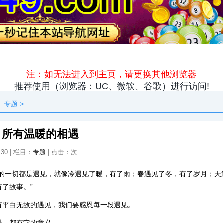
原创
资讯
热点
快料
独闻
本地
专题
>
，所有温暖的相遇
:30 | 栏目：
专题
| 点击：
次
间的一切都是遇见，就像冷遇见了暖，有了雨；春遇见了冬，有了岁月；天
了故事。”
有平白无故的遇见，我们要感恩每一段遇见。
遇，都有它的意义。