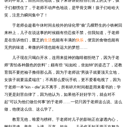
讲到甲骨文，自然而然地说，接下来讲讲刻在你们背上的文字，孩
子们都愣住了，于老师不动声色地说，是甲骨文啊！孩子们哈哈大
笑，注意力瞬间集中了！
于老师会趁着午休时间去校外的绿化带“偷”几棵野生的小铁树回
来种上，儿子在说这事的时候颇有些忍俊不禁，但我知道，于老师
是在告诉他们，匮乏的
生活
也能有丰满的
快乐
，便宜的食物也能有
无穷的味道，卑微的环境也能有远大的梦想……
儿子现在只喝白开水，连用来提神的咖啡都拒绝了，因为于老
师“害怕各种颜色的饮料”；颇有些 “站如松，坐如钟”的姿态了，还教
育我不要把袖子撸得那么高，因为于老师说“男孩子就要顶天立地，
女孩子就要温柔端庄”；不再那么爱玩手机，更不爱看电视了，因为
于老师一本“kin－dle”从不离手，所有碎片时间都是用来看书的；学
习更是刻苦自律了，因为他认为，如果他不好好学习，就会对不
起“可以为他们做任何事”的于老师……一切只因于老师这么说、这么
做，他便这么信、这么学了。
教育无他，唯爱与榜样。于老师对儿子的影响正在渗透内心，
雕刻灵魂。善良，上进，正直，担当……儿子也不知不觉正在努力