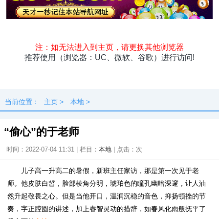
头条
原创
资讯
热点
专题
最新
快料
独闻
本地
当前位置：
主页
>
本地
>
“偷心”的于老师
时间：2022-07-04 11:31 | 栏目：
本地
| 点击：
次
儿子高一升高二的暑假，新班主任家访，那是第一次见于老
师。他皮肤白皙，脸部棱角分明，琥珀色的瞳孔幽暗深邃，让人油
然升起敬畏之心。但是当他开口，温润沉稳的音色，抑扬顿挫的节
奏，字正腔圆的讲述，加上睿智灵动的措辞，如春风化雨般抚平了