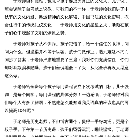
于老师谦和儒雅，也教育孩子要成为真正的文化人。儿子说，
班会课除了自习就是说教，可我们的不一样，于老师给我们讲了中
秋节的文化内涵、奥运精神的文化解读、中国书法的文化密码、衣
食住行中的传统礼仪文化……于老师用文化的星星之火，渐渐在孩
子们心中烧起了文明的燎原之势。
于老师对孩子从不训斥。孩子犯错了，给一个信任的眼神，问
问为什么。但温柔并不等于纵容。孩子们做作业，遇到难题不约而
同抄了答案，于老师严肃地重复了三遍：我对你们充满信任，你们
却对我欺骗和隐瞒。孩子们羞愧地低下了头，从此全班再没人愿意
这么做。
于老师给全班每个孩子每门课程设立下次考试的目标，儿子强
调，是每个同学，每门课程的具体分数！一边感慨，于老师得对我
们每个人有多了解啊，不然他怎么能知道我英语真的应该也真的可
以提高10分呢？
于老师是历史老师，不但博古通今，煲得一手好鸡汤，更是个
段子手。下午第一节历史课，孩子们昏昏沉沉，睡眼惺忪。于老师