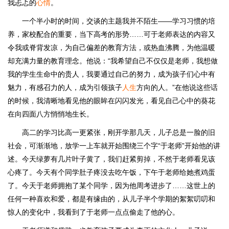
我忐忑的
心情
。
一个半小时的时间，交谈的主题我并不陌生——学习习惯的培
养，家校配合的重要，当下高考的形势……可于老师表达的内容又
令我或脊背发凉，为自己偏差的教育方法，或热血沸腾，为他温暖
却充满力量的教育理念。他说：“我希望自己不仅仅是老师，我想做
我的学生生命中的贵人，我要通过自己的努力，成为孩子们心中有
魅力，有感召力的人，成为引领孩子
人生
方向的人。”在他说这些话
的时候，我清晰地看见他的眼眸在闪闪发光，看见自己心中的葵花
在向四面八方悄悄地生长。
高二的学习比高一更紧张，刚开学那几天，儿子总是一脸的旧
社会，可渐渐地，放学一上车就开始围绕三个字“于老师”开始他的讲
述。今天绿萝有几片叶子黄了，我们赶紧剪掉，不然于老师看见该
心疼了。今天有个同学肚子疼没去吃午饭，下午于老师给她煮鸡蛋
了。今天于老师拥抱了某个同学，因为他周考进步了……这世上的
任何一种喜欢和爱，都是有缘由的，从儿子半个学期的絮絮叨叨和
惊人的变化中，我看到了于老师一点点偷走了他的心。